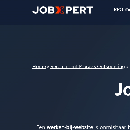
Ga
RPO-m
naar
de
inhoud
Home
»
Recruitment Process Outsourcing
»
J
Een
werken-bij-website
is onmisbaar b