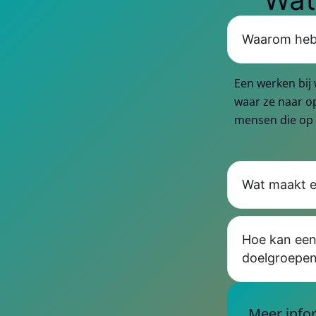
Waarom heb 
Een werken bij
waar ze naar op
mensen die op 
Wat maakt e
Hoe kan een 
doelgroepe
Meer infor