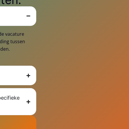
de vacature
iding tussen
nden.
ecifieke