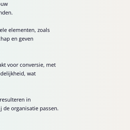
jouw
nden.
uele elementen, zoals
schap en geven
akt voor conversie, met
delijkheid, wat
 resulteren in
ij de organisatie passen.