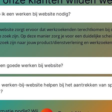
ik een werken bij website nodig?
 website zorgt ervoor dat werkzoekenden terechtkomen bij 
 zoek zijn. Op deze manier zorg je voor een duidelijke sche
zoek zijn naar jouw product/dienstverlening en werkzoeke
en goede werken bij website?
werken-bij-website helpen bij het aantrekken van sp
n?
matie nodig? Wij