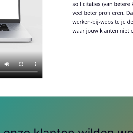
sollicitaties (van betere
veel beter profileren. 
werken-bij-website je d
waar jouw klanten niet o
 onze klanten wilden we