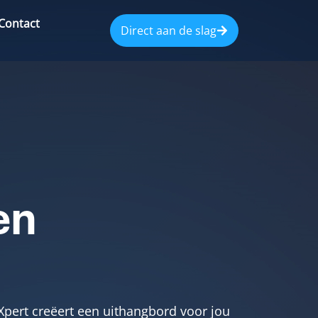
Contact
Direct aan de slag
en
ert creëert een uithangbord voor jou