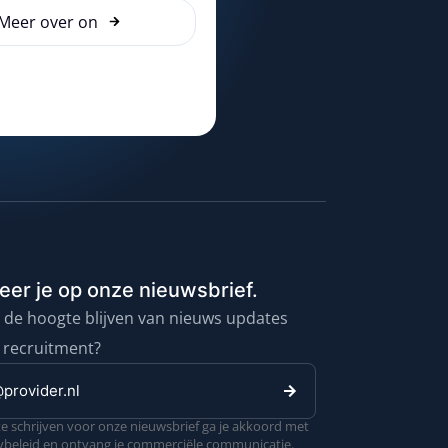
Meer over ons
er je op onze nieuwsbrief.
p de hoogte blijven van nieuws updates
 recruitment?
es
 te schrijven voor onze nieuwsbrief ga je akkoord met
ybeleid en ontvang je commerciële communicatie.