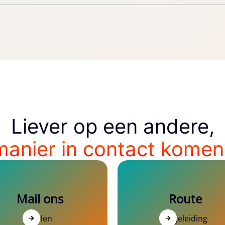
Liever op een andere,
manier in contact komen
Mail ons
Route
Mailen
Begeleiding