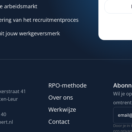
e arbeidsmarkt
ering van het recruitmentproces
it jouw werkgeversmerk
RPO-methode
Abonne
erstraat 41
Wil je o
Over ons
ten-Leur
omtrent
Werkwijze
E-
 40
mailadr
Contact
ert.nl
Door je in
(Vereist)
ons privac