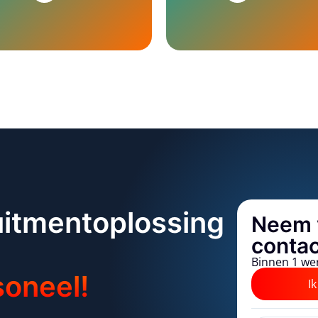
uitmentoplossing
Neem 
contac
Binnen 1 we
soneel!
I