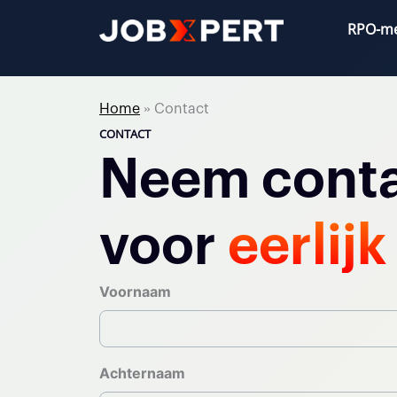
Ga
RPO-m
naar
de
inhoud
Home
»
Contact
CONTACT
Neem conta
voor
eerlijk
Voornaam
Achternaam