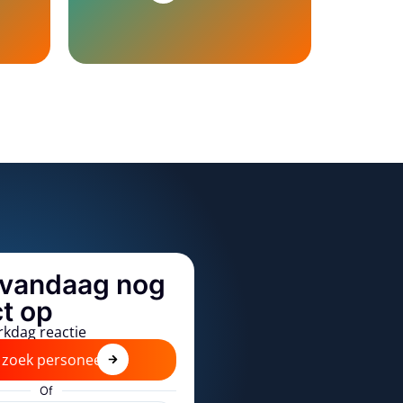
vandaag nog
t op
rkdag reactie
k zoek personeel
Of