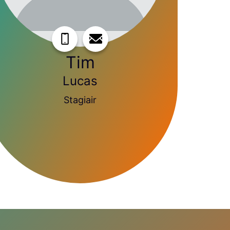
Tim
Lucas
Stagiair