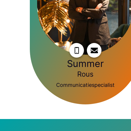
Summer
Rous
Communicatiespecialist