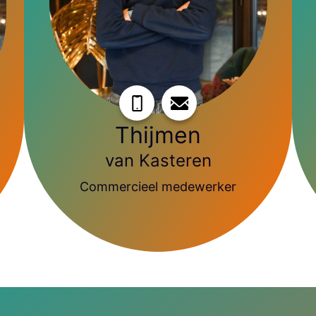
Thijmen
van Kasteren
Commercieel medewerker