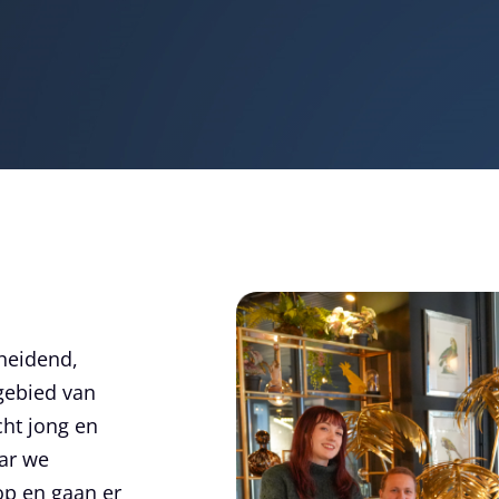
heidend,
 gebied van
cht jong en
aar we
op en gaan er