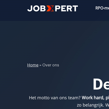
Ga
RPO-m
naar
de
inhoud
Home
»
Over ons
De
Het motto van ons team?
Work hard, p
zo belangrijk. 