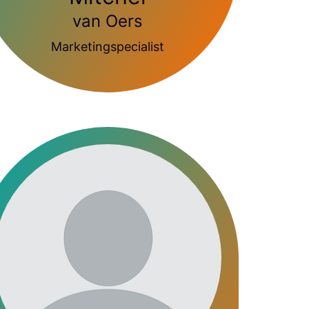
van Oers
Marketingspecialist