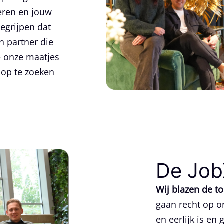
veren en jouw
begrijpen dat
n partner die
e onze maatjes
 op te zoeken
De Job
Wij blazen de t
gaan recht op o
en eerlijk is en