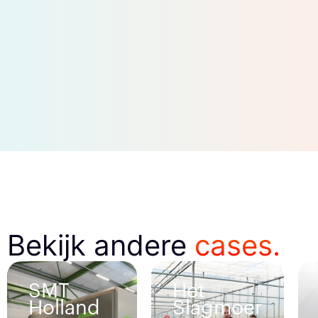
Bekijk andere
cases.
Het
Neggers
d
Slagmoer
Reclame