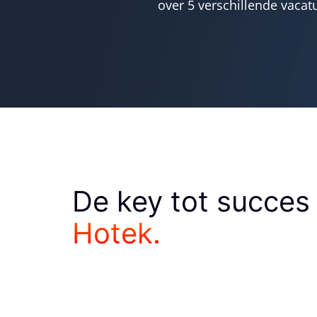
over 5 verschillende vacat
De key tot succes
Hotek.