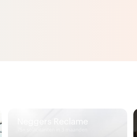
De Man Sloopwerken
23 sollicitanten en 3 nieuwe collega's