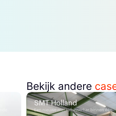
Bekijk andere
case
Het Slagmoer
er binnen één
9 gesprekken en 4 nieuwe colle