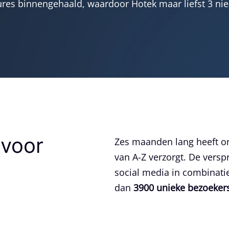
ures binnengehaald, waardoor Hotek maar liefst 3 ni
 voor
Zes maanden lang heeft o
van A-Z verzorgt. De versp
social media in combinati
dan
3900 unieke bezoeker