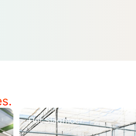
s.
Neggers Reclame
ga's binnen
75+ sollicitanten in 3 maanden