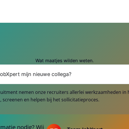
Wat maatjes wilden weten.
obXpert mijn nieuwe collega?
cruitment nemen onze recruiters allerlei werkzaamheden in 
, screenen en helpen bij het sollicitatieproces.
matie nodig? Wij