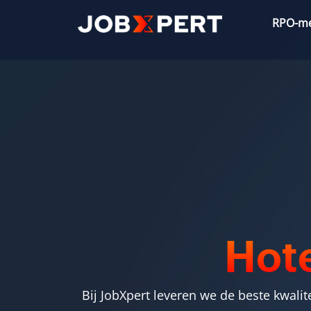
Ga
RPO-m
naar
de
inhoud
Hote
Bij JobXpert leveren we de beste kwali