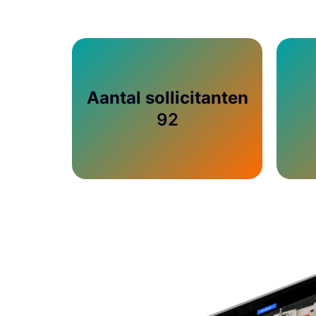
Aantal sollicitanten
92