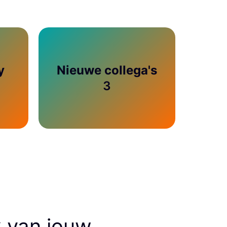
y
Nieuwe collega's
3
 van jouw