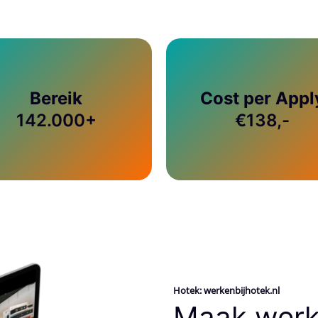
Bereik
Cost per Appl
142.000+
€138,-
Hotek: werkenbijhotek.nl
Maak werk