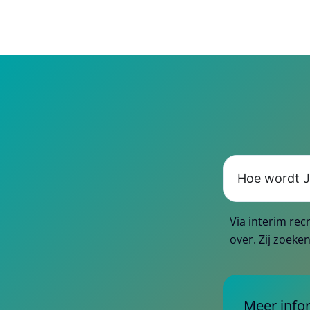
Hoe wordt J
Via interim re
over. Zij zoeken
Meer infor