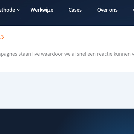
ethode
Werkwijze
Cases
Over ons
23
ampagnes staan live waardoor we al snel een reactie kunnen