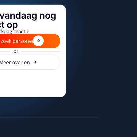
vandaag nog
t op
rkdag reactie
k zoek personeel
Of
Meer over ons