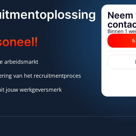
uitmentoplossing
Neem 
contac
Binnen 1 we
soneel!
I
e arbeidsmarkt
ering van het recruitmentproces
it jouw werkgeversmerk